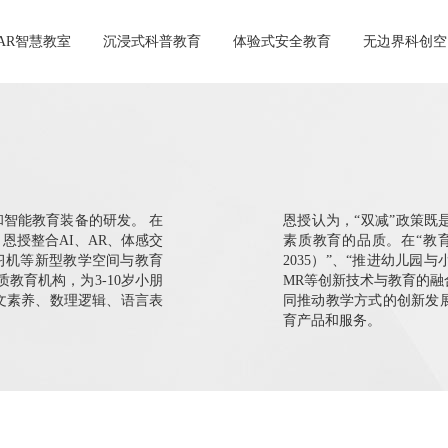
AR智慧教室
│
│
│
沉浸式科普教育
│
│
│
体验式安全教育
│
│
│
无边界科创空
和智能教育装备的研发。 在
恩授认为，“双减”政策
恩授整合AI、AR、体感交
素质教育的品质。在“教育
学习机等新型教学空间与教育
2035）”、“推进幼儿园
教育机构，为3-10岁小朋
MR等创新技术与教育的融
文素养、数理逻辑、语言表
同推动教学方式的创新发
育产品和服务。